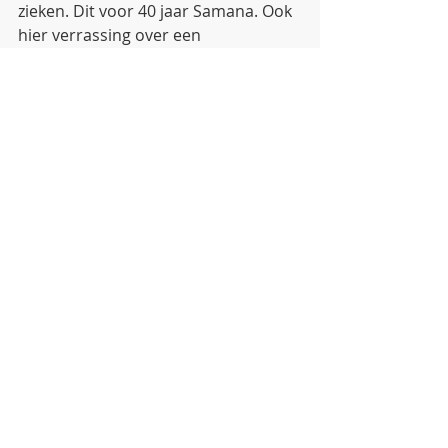
zieken. Dit voor 40 jaar Samana. Ook 
hier verrassing over een 
strijkkwartet. Strijkkwartetten 
kwamen, op een uitzondering na, 
niet voor in Limburg. Maar onze oud-
leerlingen brengen daar nu een 
kering in. Het onderstreept nog 
maar eens de grote rol, die onze 
academie speelt/speelde in de socio-
muzikale wereld van onze provincie. 
Zonder haar zou er veel minder 
geweest zijn in de strijkerswereld, de 
koorwereld en een aantal keer ook in 
de hafabra-wereld.
     De maand juni bracht ook nog 
een ander jubileum. Sinds ongeveer 
10 jaar doet het Conservatorium van 
Maastricht bijna jaarlijks beroep op 
onze violisten om de eigen leerlingen 