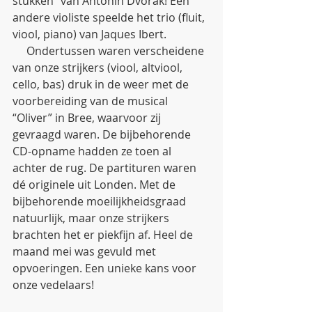
stukken” van Antonin Dvorak! Een 
andere violiste speelde het trio (fluit, 
viool, piano) van Jaques Ibert.
     Ondertussen waren verscheidene 
van onze strijkers (viool, altviool, 
cello, bas) druk in de weer met de 
voorbereiding van de musical 
“Oliver” in Bree, waarvoor zij 
gevraagd waren. De bijbehorende 
CD-opname hadden ze toen al 
achter de rug. De partituren waren 
dé originele uit Londen. Met de 
bijbehorende moeilijkheidsgraad 
natuurlijk, maar onze strijkers 
brachten het er piekfijn af. Heel de 
maand mei was gevuld met 
opvoeringen. Een unieke kans voor 
onze vedelaars!