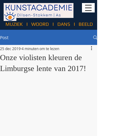
MUZIEK
I
WOORD
I
DANS
I
BEELD
Post
25 dec 2019
4 minuten om te lezen
Onze violisten kleuren de
Limburgse lente van 2017!