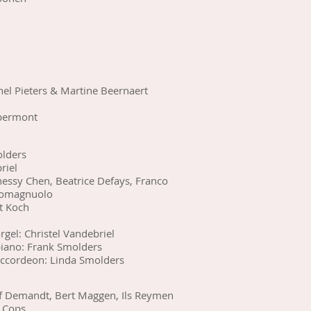
hel Pieters & Martine Beernaert
permont
olders
riel
essy Chen, Beatrice Defays, Franco
 Romagnuolo
t Koch
rgel: Christel Vandebriel
piano: Frank Smolders
accordeon: Linda Smolders
lf Demandt, Bert Maggen, Ils Reymen
 Cops