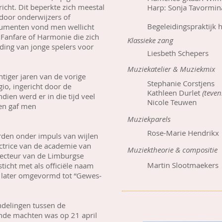
icht. Dit beperkte zich meestal
Harp: Sonja Tavormin
door onderwijzers of
Begeleidingspraktijk 
trumenten vond men wellicht
e Fanfare of Harmonie die zich
Klassieke zang
ding van jonge spelers voor
Liesbeth Schepers
Muziekatelier & Muziekmix
iger jaren van de vorige
Stephanie Corstjens
io, ingericht door de
Kathleen Durlet
(teven
en werd er in die tijd veel
Nicole Teuwen
 en gaf men
Muziekparels
Rose-Marie Hendrikx
en onder impuls van wijlen
ctrice van de academie van
Muziektheorie & compositie
recteur van de Limburgse
Martin Slootmaekers
icht met als officiële naam
n later omgevormd tot “Gewes­
elingen tussen de
ende machten was op 21 april