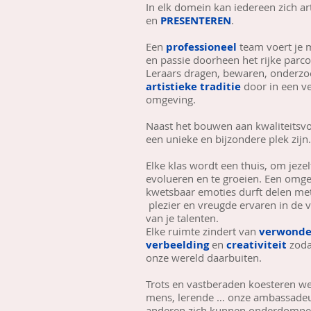
In elk domein kan iedereen zich ar
en
PRESENTEREN
.
Een
professioneel
team voert je m
en passie doorheen het rijke parc
Leraars dragen, bewaren, onderz
artistieke traditie
door in een ve
omgeving.
Naast het bouwen aan kwaliteitsvo
een unieke en bijzondere plek zijn.
Elke klas wordt een thuis, om jezel
evolueren en te groeien. Een omge
kwetsbaar emoties durft delen met 
plezier en vreugde ervaren in de 
van je talenten.
Elke ruimte zindert van
verwonde
verbeelding
en
creativiteit
zoda
onze wereld daarbuiten.
Trots en vastberaden koesteren we
mens, lerende … onze ambassadeu
anderen zich kunnen onderdompe