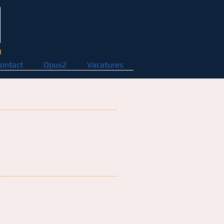
D
ontact
Opus2
Vacatures