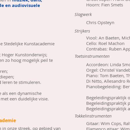
Hoorn: Fien Smets
e en audiovisuele
Slagwerk
Chris Opsteyn
Strijkers
Viool: An Baeten, Mic
Cello: Roel Machon
de Stedelijke Kunstacademie
Contrabas: Ruben Ap
t Hoger Kunstonderwijs;
Toetsinstrumenten
n zo hoog mogelijk peil te
Accordeon: Linda Sm
Orgel: Christel Vandeb
ren;
Piano: Tom Baeten, Th
diepen;
Di Nitto, Allesandro
 leren te stimuleren.
Pianobegeleiding: Ber
 als een dynamische
Begeleidingspraktijk o
met een duidelijke visie.
Begeleidingspraktijk 
Begeleidingspraktijk 
Tokkelinstrumenten
cademie
Gitaar: Wim Cops, Ra
in onze streek, op gebied van
Flamenco gitaar: Wim