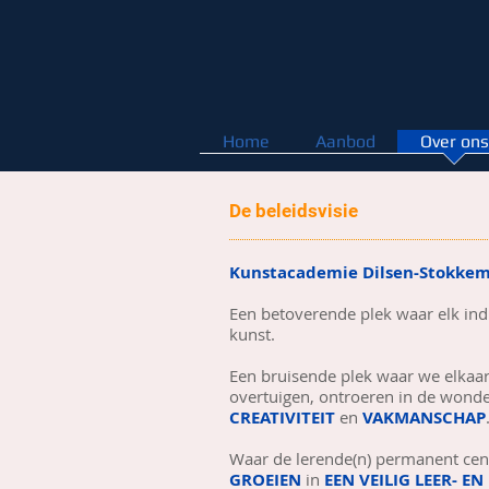
Home
Aanbod
Over ons
De beleidsvisie
Kunstacademie Dilsen-Stokkem
Een betoverende plek waar elk ind
kunst.
Een bruisende plek waar we elka
overtuigen, ontroeren in de wonde
CREATIVITEIT
en
VAKMANSCHAP
Waar de lerende(n) permanent cent
GROEIEN
in
EEN VEILIG LEER- E