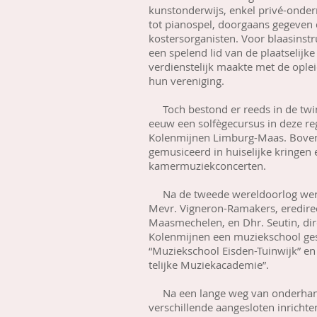
kunstonderwijs, enkel privé-onderr
tot pianospel, doorgaans gegeven 
kostersorganisten. Voor blaasins
een spelend lid van de plaatselijk
verdienstelijk maakte met de oplei
hun vereniging.
Toch bestond er reeds in de twint
eeuw een solfègecursus in deze reg
Kolenmijnen Limburg-Maas. Bovendi
gemusiceerd in huiselijke kringen
kamermuziekconcerten.
Na de tweede wereldoorlog werd
Mevr. Vigneron-Ramakers, eredire
Maasmechelen, en Dhr. Seutin, di
Kolenmijnen een muziekschool gest
“Muziekschool Eisden-Tuinwijk” e
telijke Muziekacademie”.
Na een lange weg van onderhand
verschillende aangesloten inricht