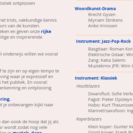
tistiek ontplooien
Woordkunst-Drama
Brecht Gysen
et trots, vakkundige kennis
Myriam Stinkens
ours van de kunsten.
Anke Vrinssen
oeken en geven onze
rijke
ilige en inspirerende
Instrument: Jazz-Pop-Rock
Basgitaar: Roman Kor
l onderwijs willen we vooral
Elektrische Gitaar: W
Zang: Katia Salemi
Muziekmix JPR: Wim 
f te zijn en op eigen tempo te
ving waar je expressief en
Instrument: Klassiek
het publiek. En vooral:
Houtblazers
verkenning en ontplooiing
Dwarsfluit: Sofie Ver
ring
,
Fagot: Pieter Opsteyn
t je onbevangen kijkt naar
Hobo: Kurt Theunisse
Klarinet/saxofoon: Ing
Koperblazers
 dan oook de hoop dat jij als
Klein koper: Gunter K
r wordt zodat nog vele
Groot koper: Frank 
len in
muziek, dans,