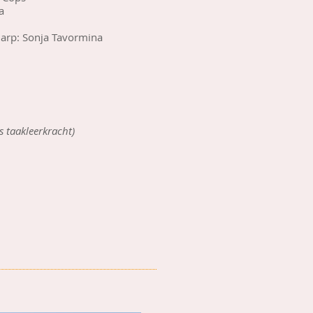
a
harp: Sonja Tavormina
s taakleerkracht)