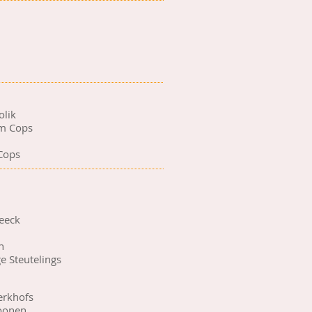
olik
im Cops
Cops
beeck
n
e Steutelings
erkhofs
Boonen