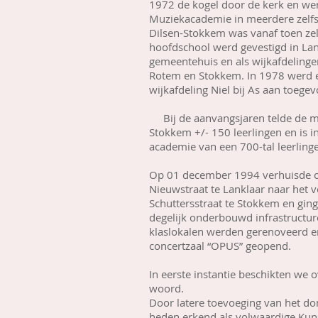
1972 de kogel door de kerk en we
Muziekacademie in meerdere zelfst
Dilsen-Stokkem was vanaf toen ze
hoofdschool werd gevestigd in Lan
gemeentehuis en als wijkafdelingen
Rotem en Stokkem. In 1978 werd er
wijkafdeling Niel bij As aan toege
Bij de aanvangsjaren telde de m
Stokkem +/- 150 leerlingen en is i
academie van een 700-tal leerling
Op 01 december 1994 verhuisde 
Nieuwstraat te Lanklaar naar het v
Schuttersstraat te Stokkem en gin
degelijk onderbouwd infrastructure
klaslokalen werden gerenoveerd 
concertzaal “OPUS” geopend.
In eerste instantie beschikten we
woord.
Door latere toevoeging van het do
heden erkend als volwaardige Kun