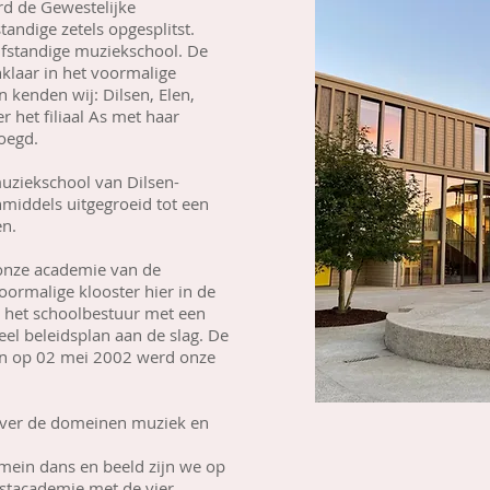
rd de Gewestelijke
andige zetels opgesplitst.
lfstandige muziekschool. De
klaar in het voormalige
 kenden wij: Dilsen, Elen,
 het filiaal As met haar
voegd.
uziekschool van Dilsen-
nmiddels uitgegroeid tot een
en.
onze academie van de
oormalige klooster hier in de
g het schoolbestuur met een
el beleidsplan aan de slag. De
en op 02 mei 2002 werd onze
 over de domeinen muziek en
mein dans en beeld zijn we op
stacademie met de vier