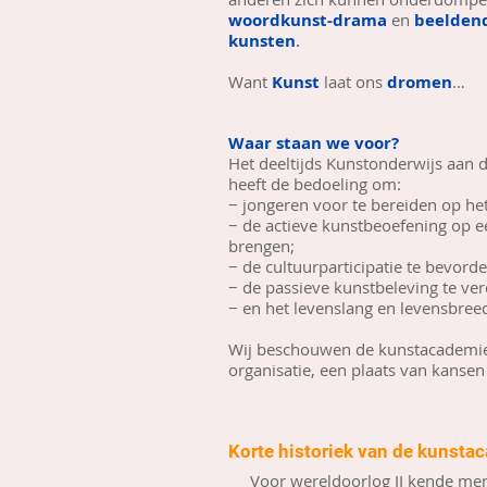
woordkunst-drama
en
beeldend
kunsten
.
Want
Kunst
laat ons
dromen
…
Waar staan we voor?
Het deeltijds Kunstonderwijs aan 
heeft de bedoeling om:
− jongeren voor te bereiden op he
− de actieve kunstbeoefening op ee
brengen;
− de cultuurparticipatie te bevorde
− de passieve kunstbeleving te ver
− en het levenslang en levensbreed
Wij beschouwen de kunstacademie
organisatie, een plaats van kansen 
Korte historiek van de kunsta
Voor wereldoorlog II kende men 