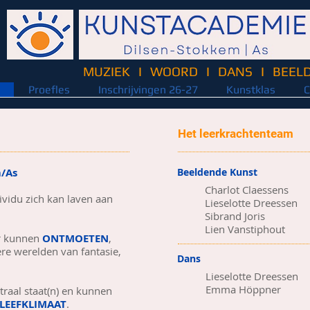
MUZIEK
I
WOORD
I
DANS
I
BEEL
Proefles
Inschrijvingen 26-27
Kunstklas
C
Het leerkrachtenteam
/As
Beeldende Kunst​
Charlot Claessens
ividu zich kan laven aan
Lieselotte Dreessen
Sibrand Joris
Lien Vanstiphout
ar kunnen
ONTMOETEN
,
re werelden van fantasie,
Dans
.
Lieselotte Dreessen
Emma Höppner
raal staat(n) en kunnen
N LEEFKLIMAAT
.