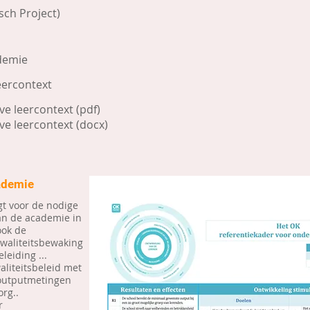
isch Project)
ademie
eercontext
ve leercontext
(pdf)
ve leercontext (docx)
cademie
t voor de nodige
van de academie in
ook de
kwaliteitsbewaking
leiding ...
liteitsbeleid met
 outputmetingen
org..
r