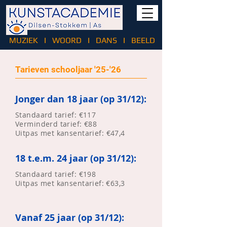
MUZIEK
I
WOORD
I
DANS
I
BEELD
Tarieven schooljaar '25-'26
Jonger dan 18 jaar (op 31/12):
Standaard tarief: €117
Verminderd tarief: €88
Uitpas met kansentarief:
€47,4
18 t.e.m. 24 jaar (op 31/12):
Standaard tarief: €198
Uitpas met kansentarief: €63,3
Vanaf 25 jaar (op 31/12):