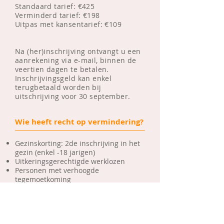
Standaard tarief: €425
Verminderd tarief: €198
Uitpas met kansentarief: €
109
Na (her)inschrijving ontvangt u een
aanrekening via e-mail, binnen de
veertien dagen te betalen.
Inschrijvingsgeld kan enkel
terugbetaald worden bij
uitschrijving voor 30 september.
Wie heeft recht op vermindering?
Gezinskorting: 2de inschrijving in het
gezin (enkel -18 jarigen)
Uitkeringsgerechtigde werklozen
Personen met verhoogde
tegemoetkoming
Leefloners
Personen met een handicap (min. 66%
invalide)