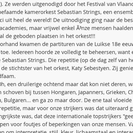
). Ze werden uitgenodigd door het Festival van Vlaan
 befaamde kamerorkest Sebastian Strings, een ensemb
i uit heel de wereld! De uitnodiging ging naar de best
 academies, maar vrijwel enkel Ã³nze mensen haalden
l de geboden plaatsen in het orkest!!! 
orhand kwamen de partituren van de Luikse 18e eeu
oe. Iedereen hoorde ze volledig te beheersen, want 
e Sebastian Strings. Die repetitie (op de dag zelf van h
e stichtster van het orkest, Katy Sebestyen. Zij geniet
dfaam. 
h, een druilerige ochtend maar dat kon niet deren, w
 schoven bij tussen Hongaren, Japanners, Grieken, Ch
n, Bulgaren... en ga zo maar door. De ene taal vloeide
repetitie, maar voor onze strijkers was dat uiteraard 
grijkste was, dat deze internationale topstrijkers "ge
pen voor foutjes of beperkingen van onze mensen. Va
 om interpretatie, stijl, kleur, lichaamstaal en interac