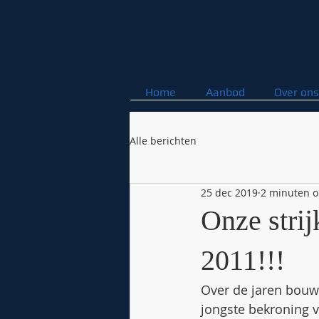
Home
Aanbod
Over ons
Alle berichten
25 dec 2019
2 minuten o
Onze strij
2011!!!
Over de jaren bouwd
jongste bekroning 