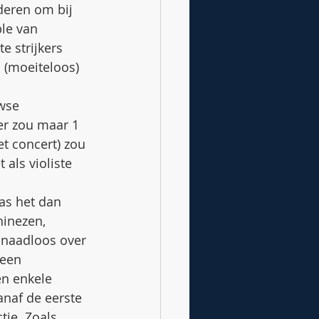
deren om bij 
le van 
e strijkers 
 (moeiteloos) 
wse 
er zou maar 1 
et concert) zou 
 als violiste 
as het dan 
inezen, 
 naadloos over 
geen 
en enkele 
naf de eerste 
tie. Zoals 