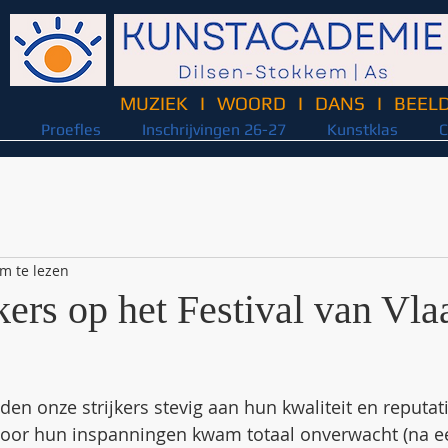
MUZIEK
I
WOORD
I
DANS
I
BEEL
Proefles
Inschrijvingen 26-27
Kunstklas
C
m te lezen
kers op het Festival van Vl
en onze strijkers stevig aan hun kwaliteit en reputat
voor hun inspanningen kwam totaal onverwacht (na ee