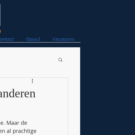
D
ontact
Opus2
Vacatures
aanderen
ie. Maar de 
n al prachtige 