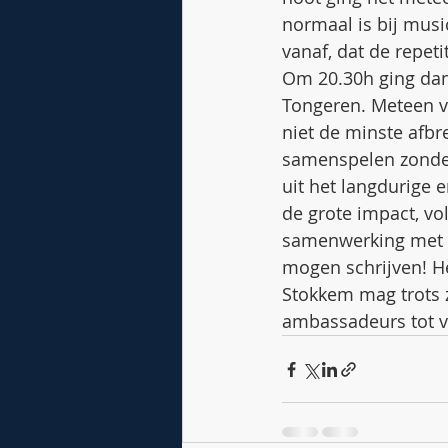
normaal is bij music
vanaf, dat de repet
Om 20.30h ging dan 
Tongeren. Meteen vi
niet de minste afbre
samenspelen zonder
uit het langdurige 
de grote impact, vo
samenwerking met zu
mogen schrijven! He
Stokkem mag trots zi
ambassadeurs tot ve