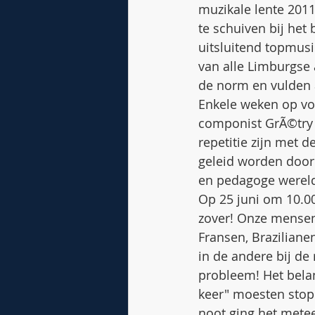
muzikale lente 2011
te schuiven bij het
uitsluitend topmusic
van alle Limburgse
de norm en vulden a
Enkele weken op vo
componist GrÃ©try t
repetitie zijn met d
geleid worden door d
en pedagoge werel
Op 25 juni om 10.00
zover! Onze mensen
Fransen, Braziliane
in de andere bij de 
probleem! Het belan
keer" moesten stop
noot ging het meteen