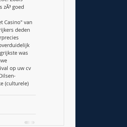
s zÃ³ goed 
t Casino" van 
rijkers deden 
rprecies 
verduidelijk 
grijkste was 
uwe 
ival op uw cv 
Dilsen-
 (culturele) 