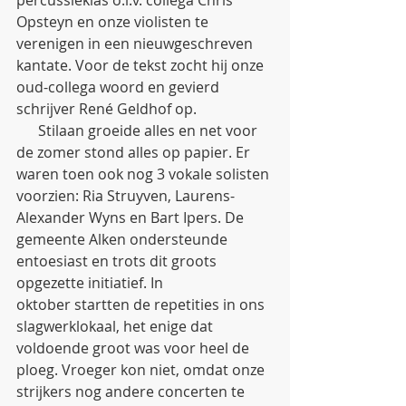
percussieklas o.l.v. collega Chris 
Opsteyn en onze violisten te 
verenigen in een nieuwgeschreven 
kantate. Voor de tekst zocht hij onze 
oud-collega woord en gevierd 
schrijver René Geldhof op. 
      Stilaan groeide alles en net voor 
de zomer stond alles op papier. Er 
waren toen ook nog 3 vokale solisten 
voorzien: Ria Struyven, Laurens-
Alexander Wyns en Bart Ipers. De 
gemeente Alken ondersteunde 
entoesiast en trots dit groots 
opgezette initiatief. In 
oktober startten de repetities in ons 
slagwerklokaal, het enige dat 
voldoende groot was voor heel de 
ploeg. Vroeger kon niet, omdat onze 
strijkers nog andere concerten te 