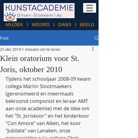
MUZIEK
I
WOORD
I
DANS
I
BEELD
Post
25 dec 2019
1 minuten om te lezen
Klein oratorium voor St.
Joris, oktober 2010
Tijdens het schooljaar 2008-09 kwam 
collega Martin Slootmaekers 
(gerenomeerd en meermaals 
bekroond componist en leraar AMT 
aan onze academie) met de idee om 
het "St. Joriskoor" en het kinderkoor 
"Con Amore" van Alken, het koor 
"Jubilate" van Lanaken, onze 