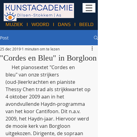
MUZIEK
I
WOORD
I
DANS
I
BEELD
Post
25 dec 2019
1 minuten om te lezen
"Cordes en Bleu" in Borgloon
     Het pianosextet "Cordes en 
bleu" van onze strijkers 
(oud-)leerkrachten en pianiste 
Thessy Chen trad als strijkkwartet op 
4 oktober 2009 aan in het 
avondvullende Haydn-programma 
van het koor Cantifoon. Dit n.a.v. 
2009, het Haydn-jaar. Hiervoor werd 
de mooie kerk van Borgloon 
uitgekozen. Dirigente, de sopraan 