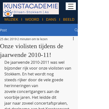
MUZIEK
I
WOORD
I
DANS
I
BEELD
Post
25 dec 2019
2 minuten om te lezen
Onze violisten tijdens de
jaarwende 2010-11!
De jaarwende 2010-2011 was wel 
bijzonder rijk voor onze violisten van 
Stokkem. En het wordt nog 
steeds rijker door de vele goede 
herinneringen van 
zovele concertgangers aan de 
voorbije jaren. Het leidde dit 
jaar naar zoveel concertafspraken, 