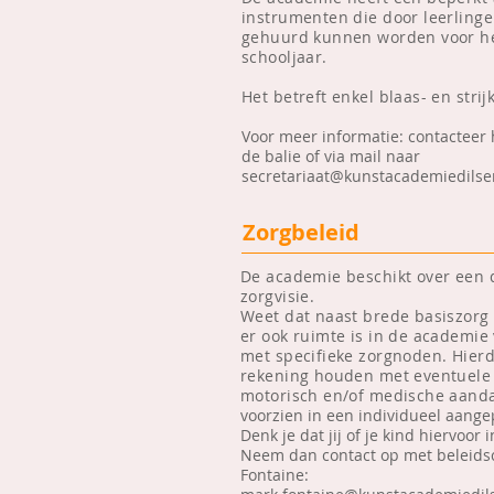
instrumenten die door leerling
gehuurd kunnen worden voor he
schooljaar.
Het betreft enkel blaas- en stri
Voor meer informatie:
contacteer 
de balie of via mail naar
secretariaat@kunstacademiedils
Zorgbeleid
De academie beschikt over een d
zorgvisie.
Weet dat naast brede basiszorg
er ook ruimte is in de academie 
met specifieke
zorgnoden.
Hier
rekening houden met eventuele 
motorisch en/of medische aan
voorzien in een individueel aangep
Denk je dat jij of je kind hiervoo
Neem dan contact op met beleids
Fontaine: