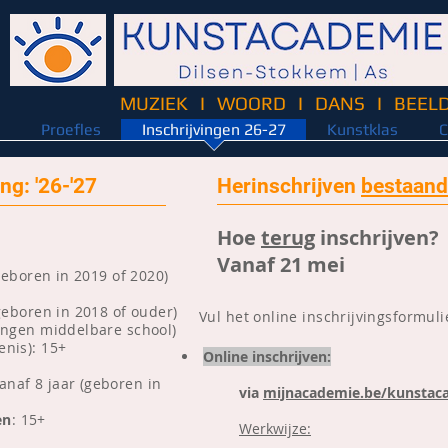
MUZIEK
I
WOORD
I
DANS
I
BEEL
Proefles
Inschrijvingen 26-27
Kunstklas
C
ng: '26-'27
Herinschrijven
bestaan
Hoe
terug
inschrijven?
Vanaf 21 mei
geboren in 2019 of 2020)
(geboren in 2018 of ouder)
Vul het online inschrijvingsformuli
ingen middelbare school)
nis): 15+
Online inschrijven:
vanaf 8 jaar (geboren in
via
mijnacademie.be/kunstac
en
: 15+
Werkwijze: