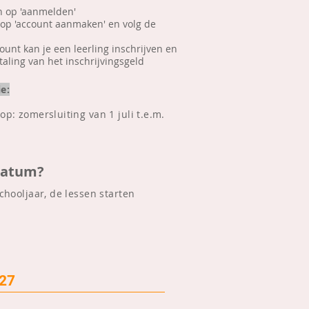
an op 'aanmelden'
n op 'account aanmaken' en volg de
unt kan je een leerling inschrijven en
taling van het inschrijvingsgeld
e:
op: zomersluiting van 1 juli t.e.m.
fdatum?
hooljaar, de lessen starten
'27