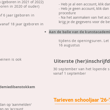
n
(geboren in 2021 of 2022)
- Heb je al een account, klik d
eboren in 2020 of ouder)
- Heb je geen account, klik da
procedure
af 6 jaar (geboren in
- Na het aanmaken van het acco
krijg je de gegevens voor de be
 vanaf 18 jaar (geboren in
​Aan de balie van de kunstacademi
tijdens de openingsuren. Let 
16 augustus
inen is ook
Uiterste (her)inschrij
30 september van het lopende sc
vanaf 1 september
ademiedilsenstokkem
Tarieven schooljaar '26-
k dan op 'aanmelden'
dan op 'account