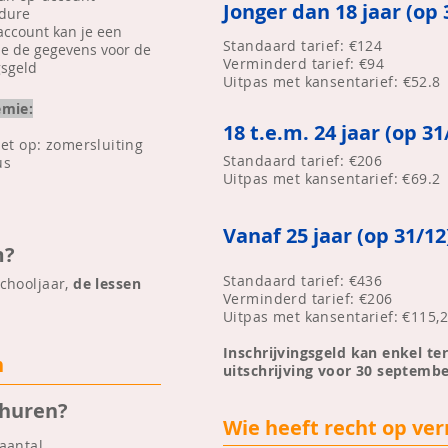
Jonger dan 18 jaar (op 
edure
account kan je een
Standaard tarief: €124
g je de gegevens voor de
Verminderd tarief: €94
gsgeld
Uitpas met kansentarief:
€52.8
emie:
18 t.e.m. 24 jaar (op 31
et op: zomersluiting
Standaard tarief: €206
us
Uitpas met kansentarief: €69.2
Vanaf 25 jaar (op 31/12
m?
Standaard tarief: €436
chooljaar,
de lessen
Verminderd tarief: €206
Uitpas met kansentarief: €115,
​Inschrijvingsgeld kan enkel t
n
uitschrijving voor 30 septembe
 huren?
Wie heeft recht op ve
aantal