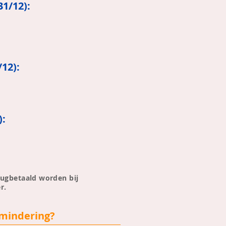
31/12):
/12):
):
2
erugbetaald worden bij
r.
rmindering?