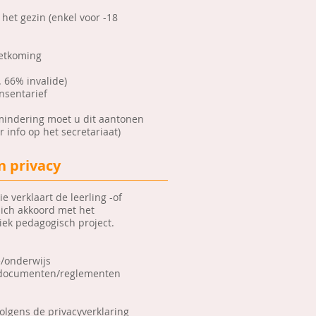
 het gezin (enkel voor -18
etkoming
 66% invalide)
nsentarief
mindering moet u dit aantonen
 info op het secretariaat)
n privacy
 verklaart de leerling -of
zich akkoord met het
iek pedagogisch project.
/onderwijs
e documenten/reglementen
olgens de privacyverklaring