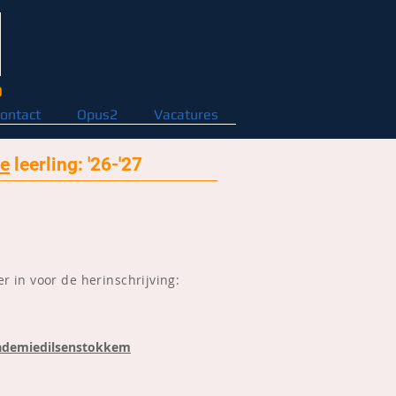
D
ontact
Opus2
Vacatures
de
leerling: '26-'27
er in voor de herinschrijving:
ademiedilsenstokkem