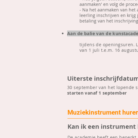
aanmaken' en volg de proc
- Na het aanmaken van het 
leerling inschrijven en krij
betaling van het inschrijvin
​Aan de balie van de kunstacad
tijdens de openingsuren. L
van 1 juli t.e.m. 16 august
Uiterste inschrijfdatu
30 september van het lopende s
starten vanaf 1 september
Muziekinstrument hure
Kan ik een instrument
De academie heeft een beperkt 