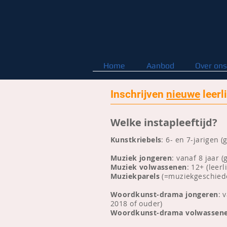
Home
Aanbod
Over ons
Inschrijven
nieuwe
leerli
Welke instapleeftijd?
Kunstkriebels
: 6- en 7-jarigen
(
Muziek jongeren
: vanaf 8 jaar 
Muziek volwassenen
: 12+
(leerl
Muziekparels
(=muziekgeschiede
Woordkunst-drama jongeren
: 
2018 of ouder)
Woordkunst-drama
volwassen