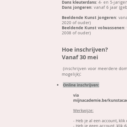
Dans
kleuterdans
:
4- en 5-jarige
Dans jongeren
: vanaf 6 jaar (g
Beeldende Kunst jongeren
: van
2020 of ouder)
Beeldende Kunst volwassenen
:
2008 of ouder)
Hoe inschrijven?
Vanaf 30 mei
(inschrijven
voor
meerdere dome
:
mogelijk)
Online inschrijven:
via
mijnacademie.be/kunstac
Werkwijze:
- Heb je al een account, kli
- Heb je geen account, klik 