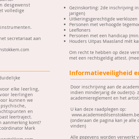
en desgewenst
Gezinskorting: 2de inschrijving in
t volledige
jarigen)
Uitkeringsgerechtigde werklozen
Personen met verhoogde tegemo
jkinstrumenten.
Leefloners
Personen met een handicap (min.
het secretariaat
aan
Houders Uitpas Maasland mét ka
enstokkem.com
Om recht te hebben op deze ver
met een rechtsgeldig attest. (meer
Informatieveiligheid e
uidelijke
Door inschrijving aan de academie
 voor elke
leerling
,
indien minderjarig de ouder(s)- 
voor leerlingen
academiereglement en het artist
door kunnen we
psychische,
U kan deze raadplegen op:
dachtspunten
en
www.academiedilsenstokkem.be
ast leertraject.
(onderaan de pagina kan je all
r in aanmerking komt?
vinden)
coördinator Mark
Alle gegevens worden verwerkt v