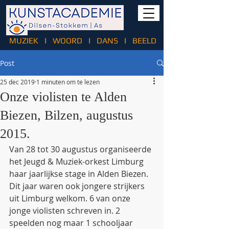
MUZIEK
I
WOORD
I
DANS
I
BEELD
Post
25 dec 2019
1 minuten om te lezen
Onze violisten te Alden
Biezen, Bilzen, augustus
2015.
Van 28 tot 30 augustus organiseerde 
het Jeugd & Muziek-orkest Limburg 
haar jaarlijkse stage in Alden Biezen. 
Dit jaar waren ook jongere strijkers 
uit Limburg welkom. 6 van onze 
jonge violisten schreven in. 2 
speelden nog maar 1 schooljaar 