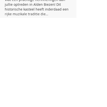
jullie optreden in Alden Biezen! Dit 
historische kasteel heeft inderdaad een 
rijke muzikale traditie die…
Meer tonen
Bewerkt
Like
Reageren
Guest
12 jul 2025
Interessant is ook hoe de viool zelf een 
aristocratische geschiedenis heeft. In de 
16de en 17de eeuw waren violen 
voornamelijk voorbehouden aan de 
hogere klassen en werden ze vaak 
bewaard in kostbare 
houten 
bewaarboxen
 die speciaal voor deze 
delicate instrumenten werden 
vervaardigd. De kwaliteit van het hout 