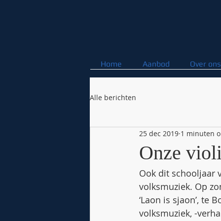
Home
Aanbod
Over ons
Alle berichten
25 dec 2019
1 minuten o
Onze viol
Ook dit schooljaar 
volksmuziek. Op zo
‘Laon is sjaon’, te 
volksmuziek, -verha