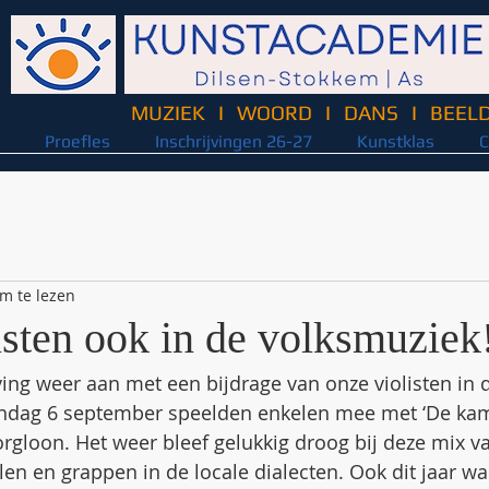
MUZIEK
I
WOORD
I
DANS
I
BEEL
Proefles
Inschrijvingen 26-27
Kunstklas
C
m te lezen
isten ook in de volksmuziek
ving weer aan met een bijdrage van onze violisten in
ndag 6 september speelden enkelen mee met ‘De kama
Borgloon. Het weer bleef gelukkig droog bij deze mix v
len en grappen in de locale dialecten. Ook dit jaar wa