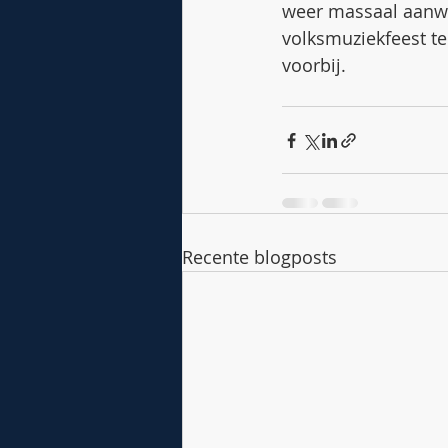
weer massaal aanwe
volksmuziekfeest t
voorbij.
Recente blogposts