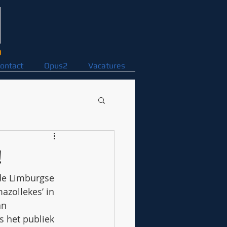
D
ontact
Opus2
Vacatures
!
 de Limburgse 
zollekes’ in 
an 
s het publiek 