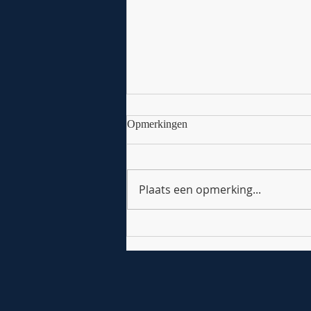
Opmerkingen
Plaats een opmerking...
Het ontluikende 2023 voor de
violisten van onze academie!