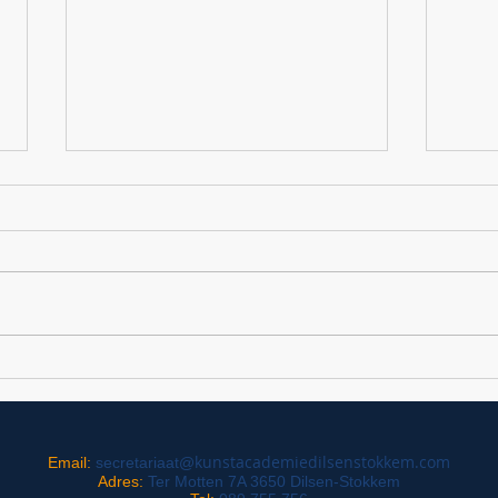
Zomer en najaar van 2022 voor
De M
onze violisten
een m
terug
kunstacademiedilsenstokkem.com
Email:
secretariaat@
Adres:
Ter Motten 7A 3650 Dilsen-Stokkem​