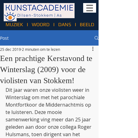
MUZIEK
I
WOORD
I
DANS
I
BEELD
Post
25 dec 2019
2 minuten om te lezen
Een prachtige Kerstavond te
Winterslag (2009) voor de
violisten van Stokkem!
Dit jaar waren onze violisten weer in 
Winterslag om met het parochiale 
Montfortkoor de Middernachtmis op 
te luisteren. Deze mooie 
samenwerking ving meer dan 25 jaar 
geleden aan door onze collega Roger 
Hulsmans, toen dirigent van het 