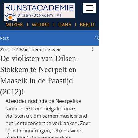
MUZIEK
I
WOORD
I
DANS
I
BEELD
Post
25 dec 2019
2 minuten om te lezen
De violisten van Dilsen-
Stokkem te Neerpelt en
Maaseik in de Paastijd
(2012)!
Al eerder nodigde de Neerpeltse 
fanfare De Dommelgalm onze 
violisten uit om samen musicerend 
het Lenteconcert te verklanken. Zeer 
fijne herinneringen, telkens weer, 