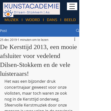
MUZIEK
I
WOORD
I
DANS
I
BEELD
Post
25 dec 2019
1 minuten om te lezen
De Kersttijd 2013, een mooie
afsluiter voor vedelend
Dilsen-Stokkem en de vele
luisteraars!
Het was een bijzonder druk 
concertnajaar geweest voor onze 
violisten, maar toch waren ze ook 
nog in de Kersttijd onderweg. 
Sfeervolle Kerstmuziek door onze 