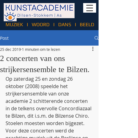
MUZIEK
I
WOORD
I
DANS
I
BEELD
Post
25 dec 2019
1 minuten om te lezen
2 concerten van ons
strijkersensemble te Bilzen.
Op zaterdag 25 en zondag 26 
oktober (2008) speelde het 
strijkersensemble van onze 
academie 2 schitterende concerten 
in de telkens overvolle Concordiazaal 
te Bilzen, dit i.s.m. de Bilzense Chiro. 
Stoelen moesten worden bijgezet. 
Voor deze concerten werd de 