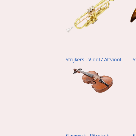
Strijkers - Viool / Altviool
S
Slagwerk - Ritmisch
S