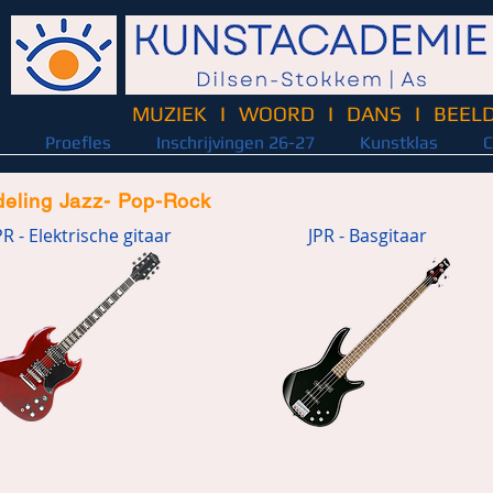
MUZIEK
I
WOORD
I
DANS
I
BEEL
Proefles
Inschrijvingen 26-27
Kunstklas
C
fdeling Jazz- Pop-Rock
PR - Elektrische gitaar
JPR - Basgitaar