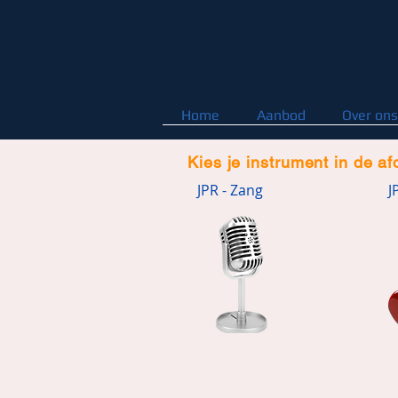
Home
Aanbod
Over ons
Kies je instrument in de a
JPR - Zang
J