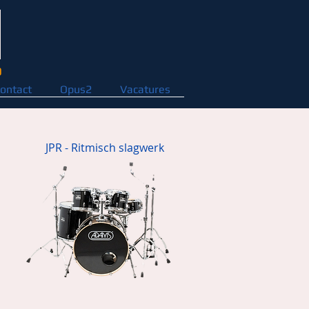
D
ontact
Opus2
Vacatures
JPR - Ritmisch slagwerk