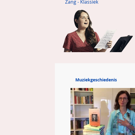
Zang - Klassiek
Of liever genieten door te 
Muziekgeschiedenis