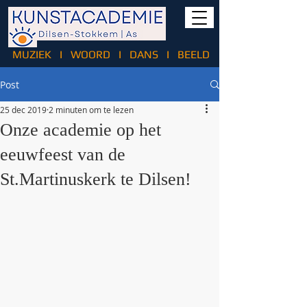
MUZIEK
I
WOORD
I
DANS
I
BEELD
Post
25 dec 2019
2 minuten om te lezen
Onze academie op het
eeuwfeest van de
St.Martinuskerk te Dilsen!