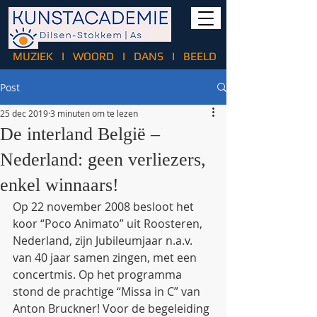
MUZIEK
I
WOORD
I
DANS
I
BEELD
Post
25 dec 2019
3 minuten om te lezen
De interland België –
Nederland: geen verliezers,
enkel winnaars!
Op 22 november 2008 besloot het 
koor “Poco Animato” uit Roosteren, 
Nederland, zijn Jubileumjaar n.a.v. 
van 40 jaar samen zingen, met een 
concertmis. Op het programma 
stond de prachtige “Missa in C” van 
Anton Bruckner! Voor de begeleiding 