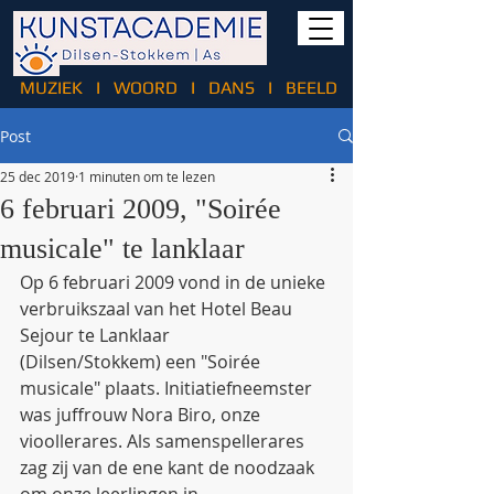
MUZIEK
I
WOORD
I
DANS
I
BEELD
Post
25 dec 2019
1 minuten om te lezen
6 februari 2009, "Soirée
musicale" te lanklaar
Op 6 februari 2009 vond in de unieke 
verbruikszaal van het Hotel Beau 
Sejour te Lanklaar 
(Dilsen/Stokkem) een "Soirée 
musicale" plaats. Initiatiefneemster 
was juffrouw Nora Biro, onze 
vioollerares. Als samenspellerares 
zag zij van de ene kant de noodzaak 